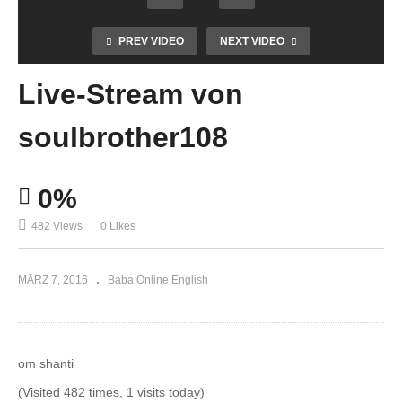
PREV VIDEO
NEXT VIDEO
Live-Stream von
soulbrother108
0%
482 Views
0 Likes
MÄRZ 7, 2016
Baba Online English
om shanti
(Visited 482 times, 1 visits today)