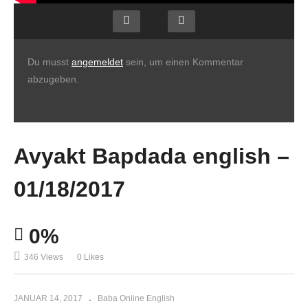
Du musst
angemeldet
sein, um einen Kommentar
abzugeben.
Avyakt Bapdada english –
01/18/2017
0%
346 Views
0 Likes
JANUAR 14, 2017
Baba Online English