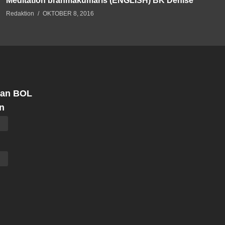
Meditation brahmakumaris (ENGLISH) BK Denise
Redaktion
OKTOBER 8, 2016
 an BOL
n