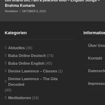
Om shanti om, i am a peaceful soul – English Songs –
Brahma Kumaris
Redaktion
OKTOBER 8, 2016
Kategorien
Informatio
Über Uns
Aktuelles
(36)
Baba Online Deutsch
(74)
Kontakt
Baba Online English
(45)
Datensch
Denise Lawrence – Classes
(2)
Denise Lawrence – The Gita
Impress
Decoded
(40)
Meditationen
(16)