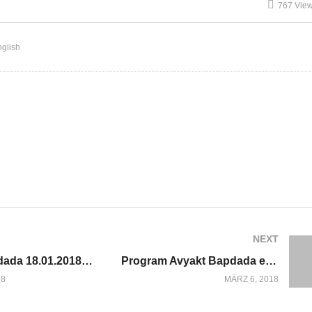
767 Vie
glish
)
NEXT
Avyakt Bapdada 18.01.2018 english
Program Avyakt Bapdada english 2018-03-12
18
MÄRZ 6, 2018