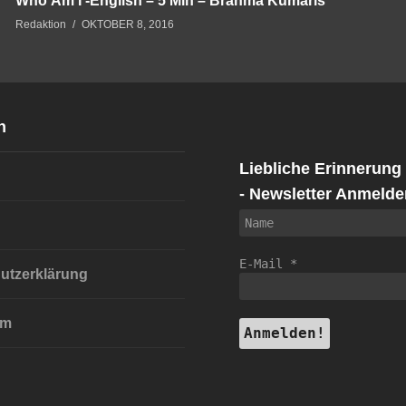
Who Am I -English – 5 Min – Brahma Kumaris
Redaktion
OKTOBER 8, 2016
n
Liebliche Erinnerung
- Newsletter Anmelde
E-Mail
*
utzerklärung
um