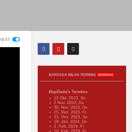
NEXT
BAPDADA MILAN TERMINE
2020/2021
BapDada’s Termine
15 Okt. 2023, So
2 Nov. 2023, Do
30. Nov. 2023, Do
15. Dez. 2023, Fr
31. Dez. 2023, So
18. Jan. 2024, Do
2. Feb. 2024, Fr
16. Feb. 2024, Fr