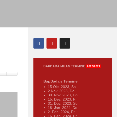
BAPDADA MILAN TERMINE
2020/2021
BapDada’s Termine
15 Okt. 2023, So
2 Nov. 2023, Do
30. Nov. 2023, Do
15. Dez. 2023, Fr
31. Dez. 2023, So
18. Jan. 2024, Do
2. Feb. 2024, Fr
16. Feb. 2024, Fr