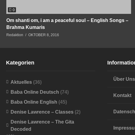
0
Om shanti om, i am a peaceful soul – English Songs –
Brahma Kumaris
Redaktion
OKTOBER 8, 2016
Kategorien
Informatio
Über Uns
Aktuelles
(36)
Baba Online Deutsch
(74)
Kontakt
Baba Online English
(45)
Datensch
Denise Lawrence – Classes
(2)
Denise Lawrence – The Gita
Impress
Decoded