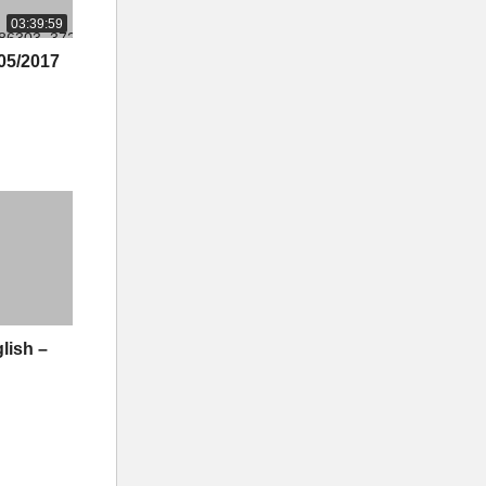
03:39:59
05/2017
lish –