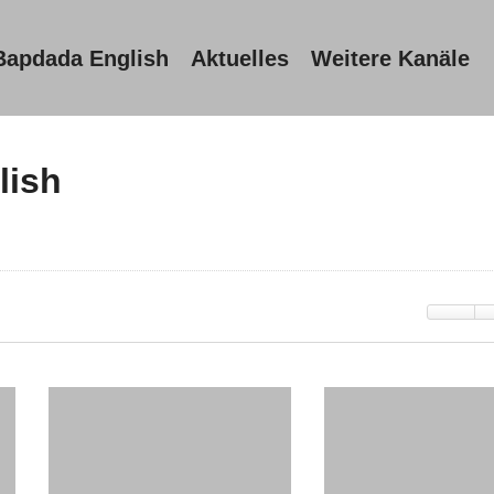
Bapdada English
Aktuelles
Weitere Kanäle
lish