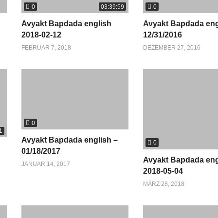
0
0
03:39:59
Avyakt Bapdada english
Avyakt Bapdada eng
2018-02-12
12/31/2016
FEBRUAR 7, 2018
DEZEMBER 27, 2016
0
1
Avyakt Bapdada english –
0
01/18/2017
Avyakt Bapdada eng
JANUAR 14, 2017
2018-05-04
MÄRZ 28, 2018