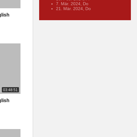
7. Mär. 2024, Do
21. Mär. 2024, Do
lish
03:48:51
lish