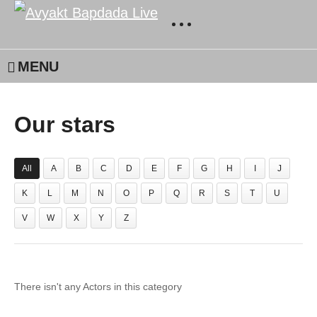
MENU
Our stars
All
A
B
C
D
E
F
G
H
I
J
K
L
M
N
O
P
Q
R
S
T
U
V
W
X
Y
Z
There isn't any Actors in this category