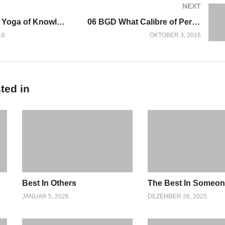
NEXT
04 BGD The Yoga of Knowledge SHORT
06 BGD What Calibre of Person are you? SHORT
16
OKTOBER 3, 2016
ted in
Best In Others
The Best In Someo
JANUAR 5, 2026
DEZEMBER 26, 2025