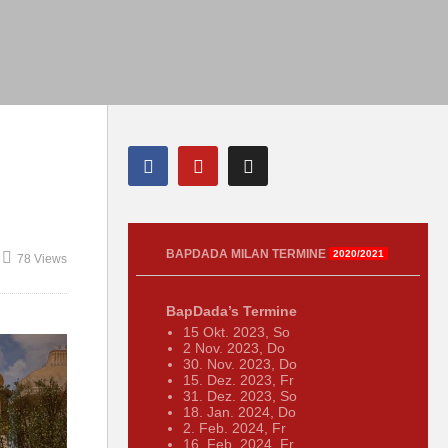
BAPDADA MILAN TERMINE
2020/2021
78 Views
BapDada’s Termine
15 Okt. 2023, So
2 Nov. 2023, Do
30. Nov. 2023, Do
15. Dez. 2023, Fr
31. Dez. 2023, So
18. Jan. 2024, Do
2. Feb. 2024, Fr
16. Feb. 2024, Fr