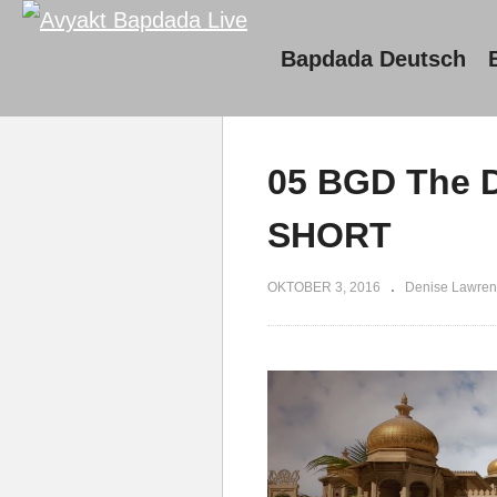
Bapdada Deutsch
05 BGD The D
SHORT
OKTOBER 3, 2016
Denise Lawren