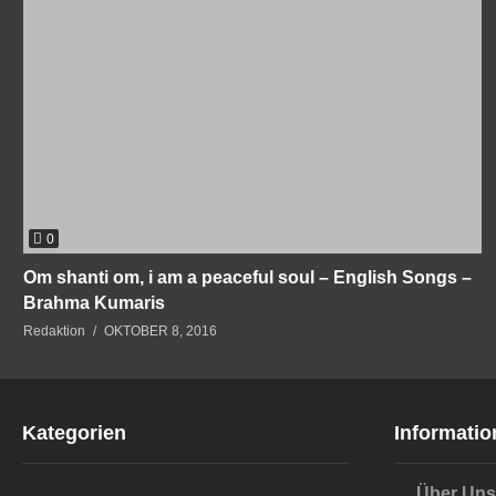
0
Om shanti om, i am a peaceful soul – English Songs –
Brahma Kumaris
Redaktion
OKTOBER 8, 2016
Kategorien
Informatio
Über Uns