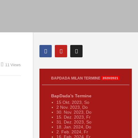
11 Views
BAPDADA MILAN TERMINE
2020/2021
BapDada’s Termine
15 Okt. 2023, So
2 Nov. 2023, Do
30. Nov. 2023, Do
15. Dez. 2023, Fr
31. Dez. 2023, So
18. Jan. 2024, Do
2. Feb. 2024, Fr
16. Feb. 2024, Fr