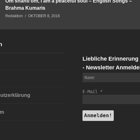
Om shanti om, i am a peaceful soul – English Songs –
Brahma Kumaris
Redaktion
OKTOBER 8, 2016
n
Liebliche Erinnerung
- Newsletter Anmelde
E-Mail
*
utzerklärung
um