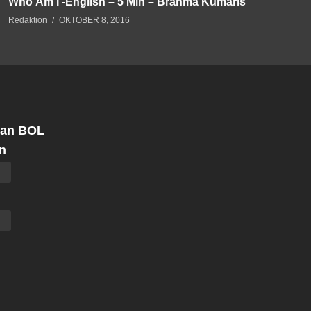
Who Am I -English – 5 Min – Brahma Kumaris
Redaktion
OKTOBER 8, 2016
 an BOL
n