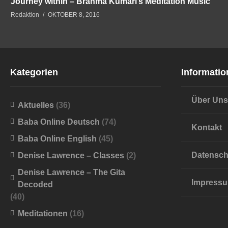
Journey within – Brahma Kumari’s Meditation Music
Redaktion
OKTOBER 8, 2016
Kategorien
Informatio
Über Uns
Aktuelles
(36)
Baba Online Deutsch
(74)
Kontakt
Baba Online English
(45)
Datensch
Denise Lawrence – Classes
(2)
Denise Lawrence – The Gita
Impress
Decoded
(40)
Meditationen
(16)