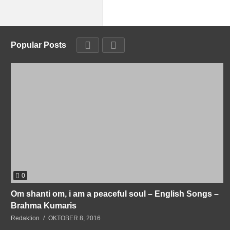
Popular Posts
0
Om shanti om, i am a peaceful soul – English Songs –
Brahma Kumaris
Redaktion
OKTOBER 8, 2016