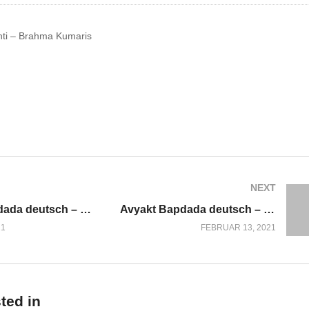
nti – Brahma Kumaris
NEXT
Avyakt Bapdada deutsch – LIVE -18.01.2021 *** BrahmaBaba’s Day of Rememberance
Avyakt Bapdada deutsch – LIVE -13.02.2021 ***
21
FEBRUAR 13, 2021
ted in