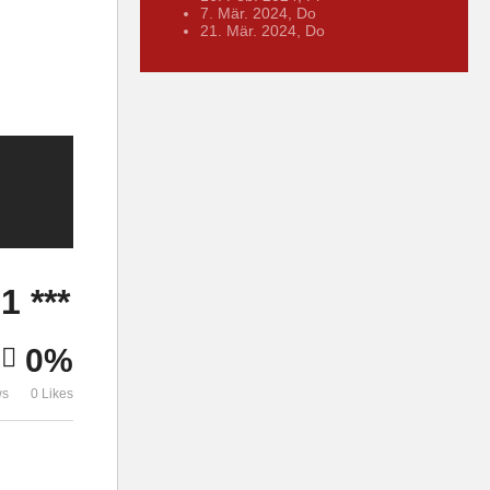
7. Mär. 2024, Do
21. Mär. 2024, Do
1 ***
0%
ws
0 Likes