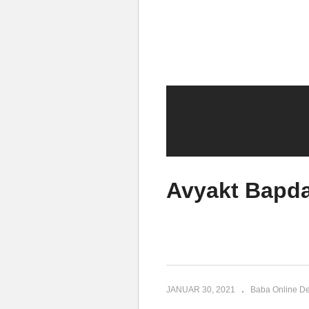
Avyakt Bapda
JANUAR 30, 2021
Baba Online D