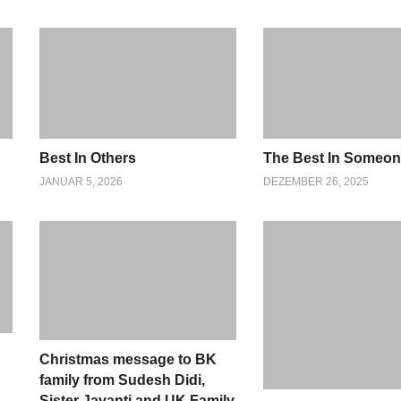
Best In Others
The Best In Someo
JANUAR 5, 2026
DEZEMBER 26, 2025
Christmas message to BK
family from Sudesh Didi,
Sister Jayanti and UK Family