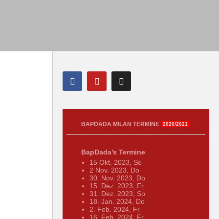
BAPDADA MILAN TERMINE
2020/2021
BapDada’s Termine
15 Okt. 2023, So
2 Nov. 2023, Do
30. Nov. 2023, Do
15. Dez. 2023, Fr
31. Dez. 2023, So
18. Jan. 2024, Do
2. Feb. 2024, Fr
16. Feb. 2024, Fr